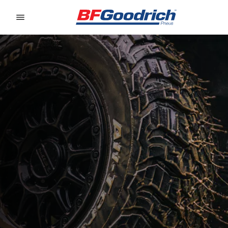
Go to page content
Go to page navigation