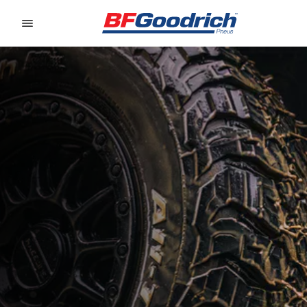
Go to page content
Go to page navigation