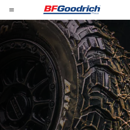
Go to page content
Go to page navigation