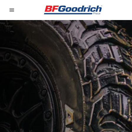
Go to page content
Go to page navigation