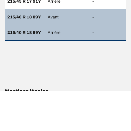
215/45 R 17 91Y
Arrière
-
215/40 R 18 89Y
Avant
-
215/40 R 18 89Y
Arrière
-
Mentions légales
Les indices de charge et/ou de vitesse affichés peuvent différer
légèrement de la dimension d'origine spécifiée sur l'étiquette du
véhicule. En tant que professionnel qualifié, votre revendeur de
pneus sera en mesure de :
1. Vous informer si l'indice de charge et/ou de vitesse des pneus de
remplacement est différent de celui des pneus d'origine.