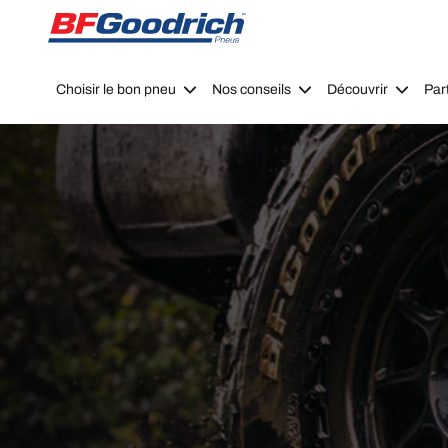
Go to page content
Go to page navigation
Choisir le bon pneu
Nos conseils
Découvrir
Par