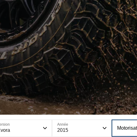
ersion
Année
Motorisa
vora
2015