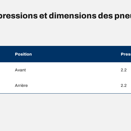
ressions et dimensions des pn
Position
Pres
Avant
2.2
Arrière
2.2