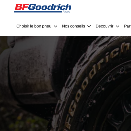
Go to page content
Go to page navigation
Choisir le bon pneu
Nos conseils
Découvrir
Par