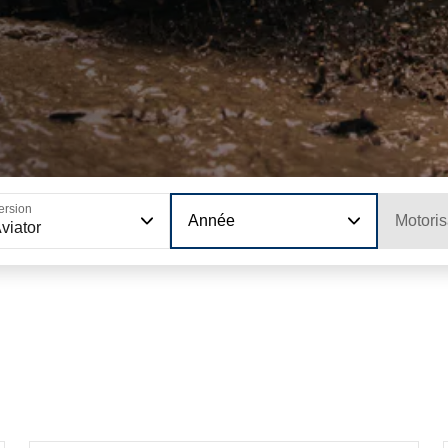
ersion
Année
Motoris
viator