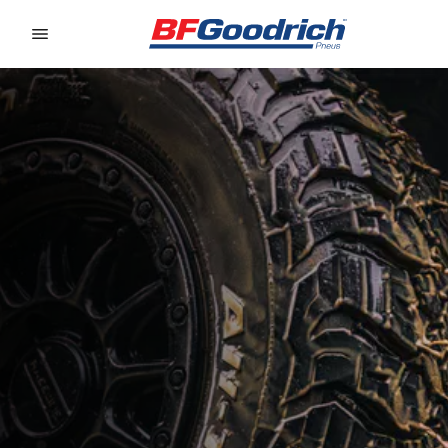
Go to page content
Go to page navigation