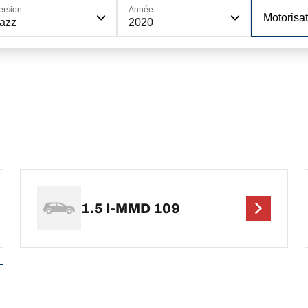
ersion
Année
Motorisa
azz
2020
1.5 I-MMD 109