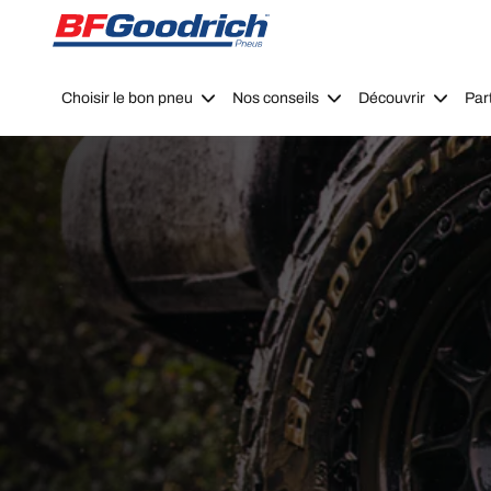
Go to page content
Go to page navigation
Choisir le bon pneu
Nos conseils
Découvrir
Par