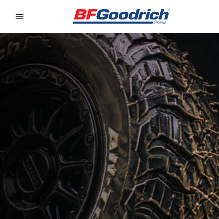
Go to page content
Go to page navigation