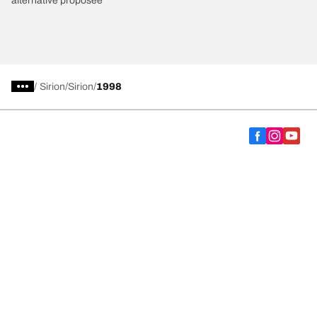
alternative proposée
/
Sirion
Sirion
1998
Choisir le bon pneu
Nos dernières innovations
Nous sommes BFGoodrich
Aide et support