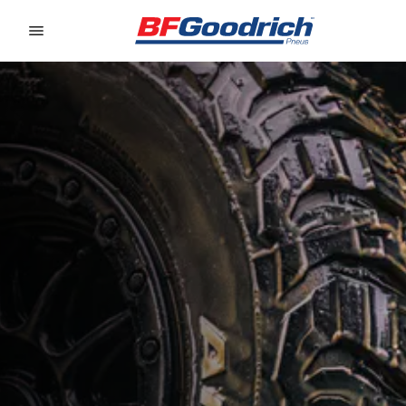
Go to page content
Go to page navigation