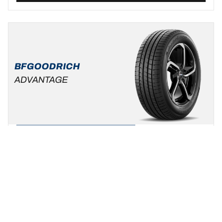
BFGOODRICH
ADVANTAGE
Été
Véhicule du quotidien et SUV
Prenez le contrôle de votre aventure !
Trouver une dimension
Voir les détails