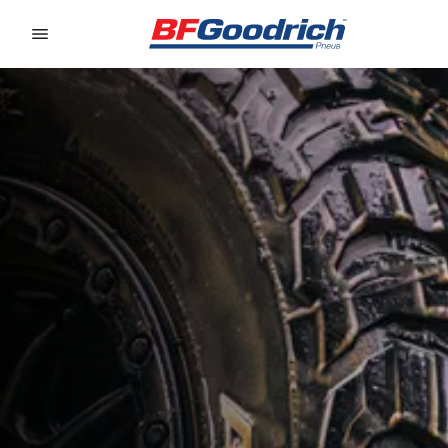
Go to page content
Go to page navigation