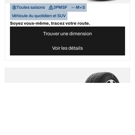
Toutes saisons
3PMSF
M+S
Véhicule du quotidien et SUV
Soyez vous-même, tracez votre route.
Trouver une dimension
Voir les détails
BFGOODRICH
G-FORCE WINTER 2
SUV
Nouveau
Hiver
3PMSF
M+S