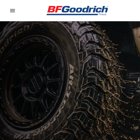
Go to page content
Go to page navigation